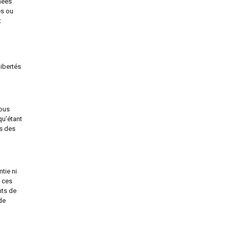
nées
es ou
t
libertés
nous
qu’étant
ns des
tie ni
e ces
nts de
de