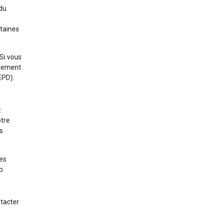
 du
taines
 Si vous
alement
EPD).
z
otre
s
les
b.
ntacter