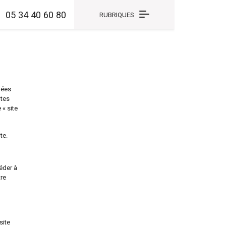
05 34 40 60 80
RUBRIQUES
nées
ntes
 « site
te.
éder à
tre
site