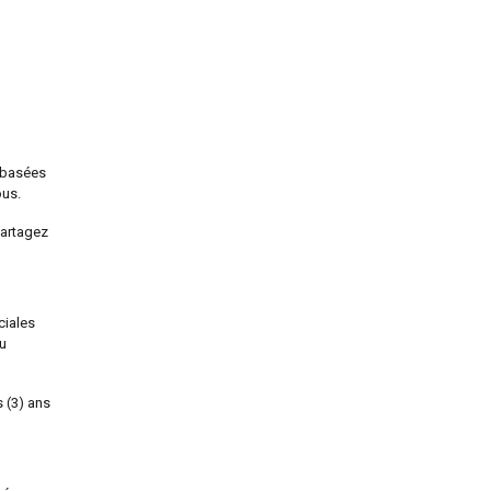
t basées
ous.
partagez
ciales
ou
 (3) ans