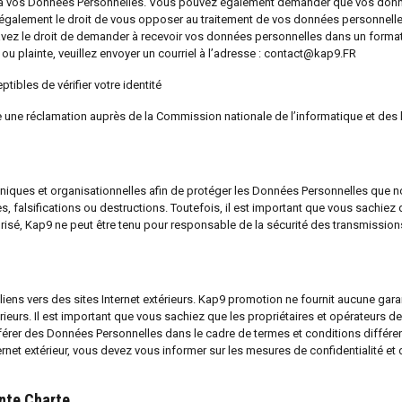
cès à vos Données Personnelles. Vous pouvez également demander que vos don
 également le droit de vous opposer au traitement de vos données personnell
s avez le droit de demander à recevoir vos données personnelles dans un forma
ou plainte, veuillez envoyer un courriel à l’adresse : contact@kap9.FR
bles de vérifier votre identité
e une réclamation auprès de la Commission nationale de l’informatique et des 
hniques et organisationnelles afin de protéger les Données Personnelles que 
ves, falsifications ou destructions. Toutefois, il est important que vous sachiez 
urisé, Kap9 ne peut être tenu pour responsable de la sécurité des transmissio
iens vers des sites Internet extérieurs. Kap9 promotion ne fournit aucune garan
térieurs. Il est important que vous sachiez que les propriétaires et opérateurs d
ransférer des Données Personnelles dans le cadre de termes et conditions différe
net extérieur, vous devez vous informer sur les mesures de confidentialité et 
ente Charte