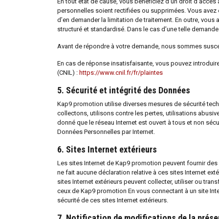
En tout état de cause, vous bénéficiez d’un droit d’ac
personnelles soient rectifiées ou supprimées. Vous avez
d’en demander la limitation de traitement. En outre, vou
structuré et standardisé. Dans le cas d’une telle demande 
Avant de répondre à votre demande, nous sommes suscepti
En cas de réponse insatisfaisante, vous pouvez introduir
(CNIL) :
https://www.cnil.fr/fr/plaintes
5. Sécurité et intégrité des Données
Kap9 promotion utilise diverses mesures de sécurité tec
collectons, utilisons contre les pertes, utilisations abusi
donné que le réseau Internet est ouvert à tous et non séc
Données Personnelles par Internet.
6. Sites Internet extérieurs
Les sites Internet de Kap9 promotion peuvent fournir des l
ne fait aucune déclaration relative à ces sites Internet ex
sites Internet extérieurs peuvent collecter, utiliser ou t
ceux de Kap9 promotion En vous connectant à un site Inter
sécurité de ces sites Internet extérieurs.
7. Notification de modifications de la prés