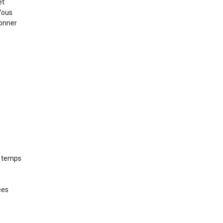
et
Vous
ionner
e temps
ées