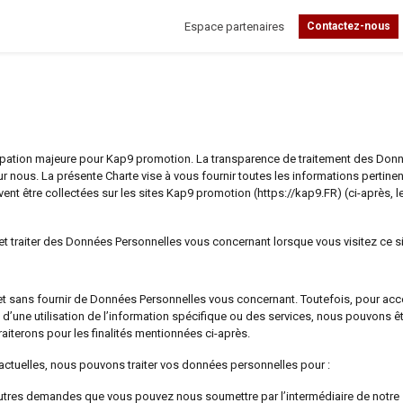
Espace partenaires
Contactez-nous
pation majeure pour Kap9 promotion. La transparence de traitement des Don
nous. La présente Charte vise à vous fournir toutes les informations pertine
nt être collectées sur les sites Kap9 promotion (https://kap9.FR) (ci-après, le
 et traiter des Données Personnelles vous concernant lorsque vous visitez ce si
rnet sans fournir de Données Personnelles vous concernant. Toutefois, pour acc
e d’une utilisation de l’information spécifique ou des services, nous pouvons ê
iterons pour les finalités mentionnées ci-après.
ractuelles, nous pouvons traiter vos données personnelles pour :
utres demandes que vous pouvez nous soumettre par l’intermédiaire de notre 