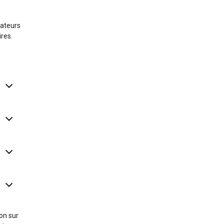
sateurs
ires.
on sur