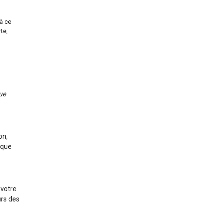
à ce
te,
que
on,
 que
 votre
urs des