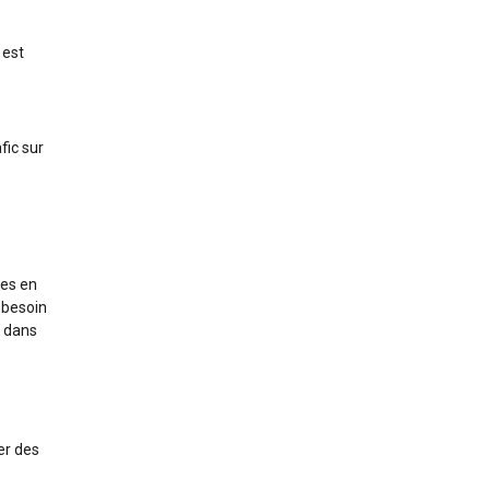
 est
fic sur
ces en
s besoin
t dans
er des